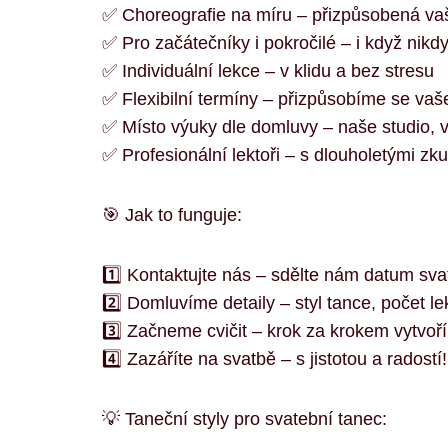
✅ Choreografie na míru – přizpůsobená vaš
✅ Pro začátečníky i pokročilé – i když nikdy
✅ Individuální lekce – v klidu a bez stresu
✅ Flexibilní termíny – přizpůsobíme se va
✅ Místo výuky dle domluvy – naše studio, 
✅ Profesionální lektoři – s dlouholetými zk
🎯 Jak to funguje:
1️⃣ Kontaktujte nás – sdělte nám datum sv
2️⃣ Domluvíme detaily – styl tance, počet le
3️⃣ Začneme cvičit – krok za krokem vytvo
4️⃣ Zazáříte na svatbě – s jistotou a radostí!
💡 Taneční styly pro svatební tanec: