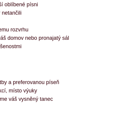
í oblíbené písni
 netančili
šemu rozvrhu
váš domov nebo pronajatý sál
ušenostmi
atby a preferovanou píseň
kcí, místo výuky
říme váš vysněný tanec