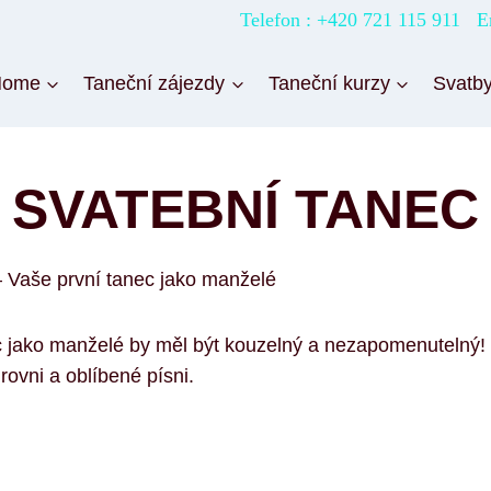
Telefon : +420 721 115 911 E
Home
Taneční zájezdy
Taneční kurzy
Svatb
SVATEBNÍ TANEC
 Vaše první tanec jako manželé
ec jako manželé by měl být kouzelný a nezapomenutelný
ovni a oblíbené písni.