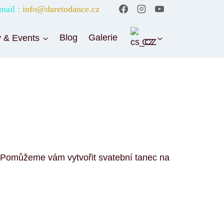
mail :
info@daretodance.cz
y & Events
Blog
Galerie
CZ
! Pomůžeme vám vytvořit svatební tanec na