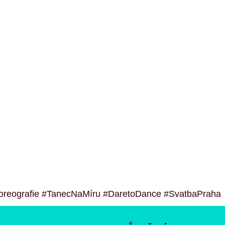
oreografie #TanecNaMíru #DaretoDance #SvatbaPraha