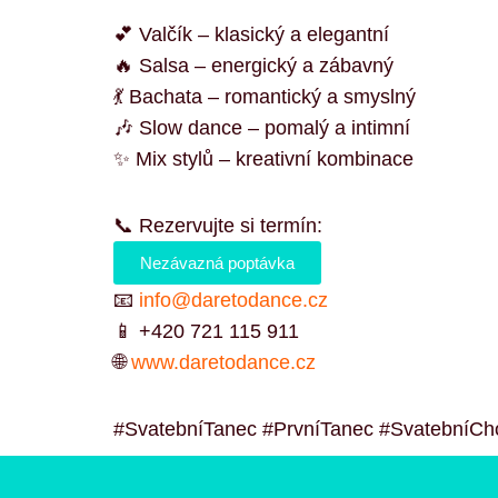
💕 Valčík – klasický a elegantní
🔥 Salsa – energický a zábavný
💃 Bachata – romantický a smyslný
🎶 Slow dance – pomalý a intimní
✨ Mix stylů – kreativní kombinace
📞 Rezervujte si termín:
Nezávazná poptávka
📧
info@daretodance.cz
📱 +420 721 115 911
🌐
www.daretodance.cz
#SvatebníTanec #PrvníTanec #SvatebníCh