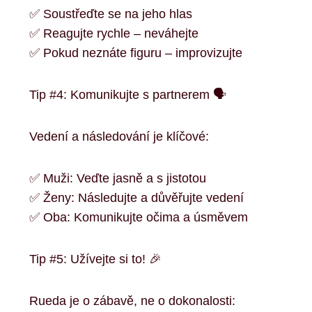
✅ Soustřeďte se na jeho hlas
✅ Reagujte rychle – neváhejte
✅ Pokud neznáte figuru – improvizujte
Tip #4: Komunikujte s partnerem 🗣️
Vedení a následování je klíčové:
✅ Muži: Veďte jasně a s jistotou
✅ Ženy: Následujte a důvěřujte vedení
✅ Oba: Komunikujte očima a úsměvem
Tip #5: Užívejte si to! 🎉
Rueda je o zábavě, ne o dokonalosti: