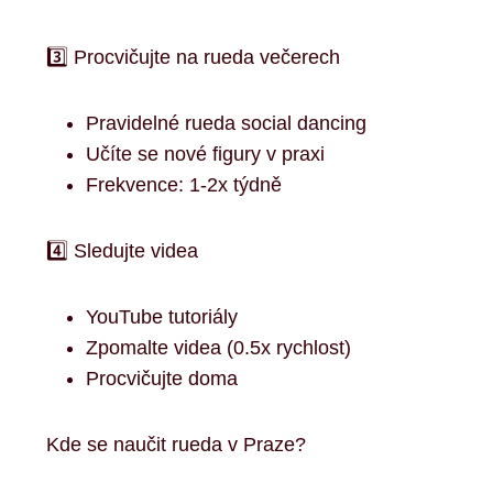
3️⃣ Procvičujte na rueda večerech
Pravidelné rueda social dancing
Učíte se nové figury v praxi
Frekvence: 1-2x týdně
4️⃣ Sledujte videa
YouTube tutoriály
Zpomalte videa (0.5x rychlost)
Procvičujte doma
Kde se naučit rueda v Praze?