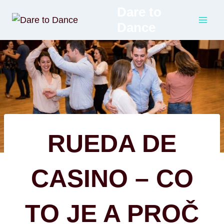
Dare to
Dance
RUEDA DE
CASINO – CO
TO JE A PROČ