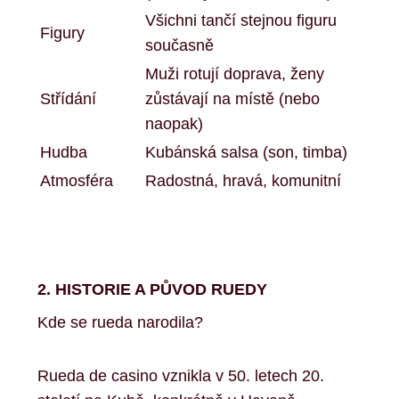
Všichni tančí stejnou figuru
Figury
současně
Muži rotují doprava, ženy
Střídání
zůstávají na místě (nebo
naopak)
Hudba
Kubánská salsa (son, timba)
Atmosféra
Radostná, hravá, komunitní
2. HISTORIE A PŮVOD RUEDY
Kde se rueda narodila?
Rueda de casino vznikla v 50. letech 20.