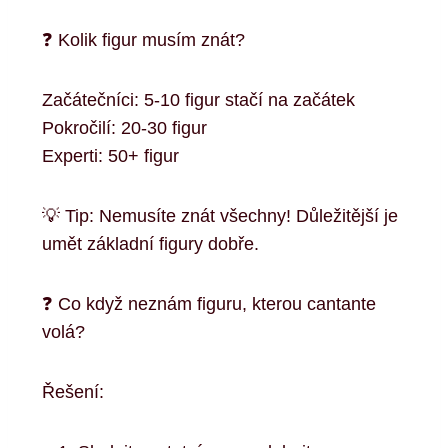
❓ Kolik figur musím znát?
Začátečníci: 5-10 figur stačí na začátek
Pokročilí: 20-30 figur
Experti: 50+ figur
💡 Tip: Nemusíte znát všechny! Důležitější je
umět základní figury dobře.
❓ Co když neznám figuru, kterou cantante
volá?
Řešení: