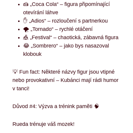
🍰 „Coca Cola“ – figura připomínající
otevírání láhve
✋ „Adios“ – rozloučení s partnerkou
🌪️ „Tornado“ – rychlé otáčení
🎪 „Festival“ – chaotická, zábavná figura
😂 „Sombrero“ – jako bys nasazoval
klobouk
💡 Fun fact: Některé názvy figur jsou vtipné
nebo provokativní – Kubánci mají rádi humor
v tanci!
Důvod #4: Výzva a trénink paměti 🧠
Rueda trénuje váš mozek!