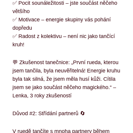
✅ Pocit sounáležitosti – jste součást něčeho
většího
✅ Motivace – energie skupiny vás pohání
dopředu
✅ Radost z kolektivu – není nic jako tančící
kruh!
💬 Zkušenost tanečnice: „První rueda, kterou
jsem tančila, byla neuvěřitelná! Energie kruhu
byla tak silná, že jsem měla husí kůži. Cítila
jsem se jako součást něčeho magického.“ –
Lenka, 3 roky zkušeností
Důvod #2: Střídání partnerů 🔄
V ruedě tančíte s mnoha partnery během