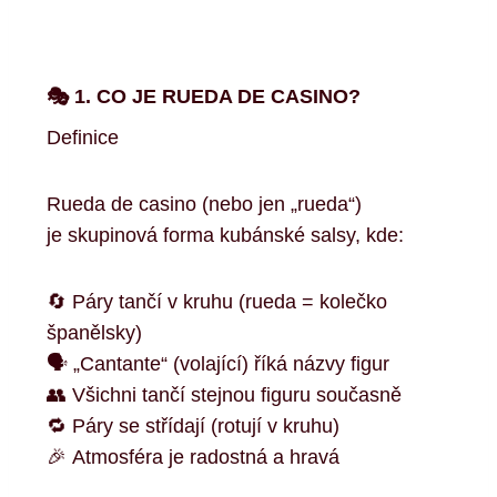
🎭 1. CO JE RUEDA DE CASINO?
Definice
Rueda de casino (nebo jen „rueda“)
je skupinová forma kubánské salsy, kde:
🔄 Páry tančí v kruhu (rueda = kolečko
španělsky)
🗣️ „Cantante“ (volající) říká názvy figur
👥 Všichni tančí stejnou figuru současně
🔁 Páry se střídají (rotují v kruhu)
🎉 Atmosféra je radostná a hravá