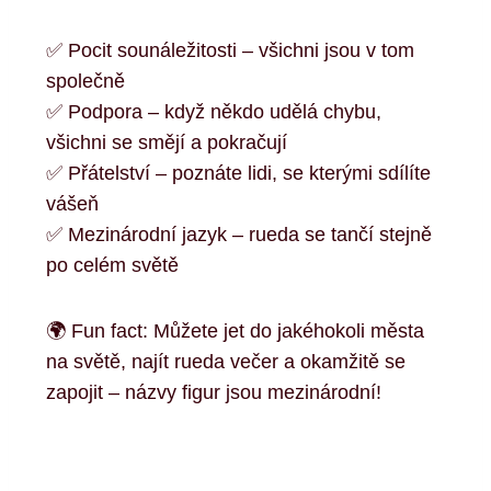
✅ Pocit sounáležitosti – všichni jsou v tom
společně
✅ Podpora – když někdo udělá chybu,
všichni se smějí a pokračují
✅ Přátelství – poznáte lidi, se kterými sdílíte
vášeň
✅ Mezinárodní jazyk – rueda se tančí stejně
po celém světě
🌍 Fun fact: Můžete jet do jakéhokoli města
na světě, najít rueda večer a okamžitě se
zapojit – názvy figur jsou mezinárodní!