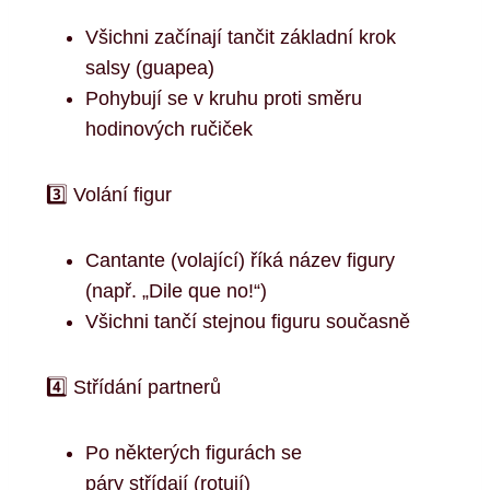
Všichni začínají tančit základní krok
salsy (guapea)
Pohybují se v kruhu proti směru
hodinových ručiček
3️⃣ Volání figur
Cantante (volající) říká název figury
(např. „Dile que no!“)
Všichni tančí stejnou figuru současně
4️⃣ Střídání partnerů
Po některých figurách se
páry střídají (rotují)