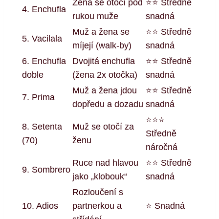
Žena se otočí pod
⭐⭐ Středně
4. Enchufla
rukou muže
snadná
Muž a žena se
⭐⭐ Středně
5. Vacilala
míjejí (walk-by)
snadná
6. Enchufla
Dvojitá enchufla
⭐⭐ Středně
doble
(žena 2x otočka)
snadná
Muž a žena jdou
⭐⭐ Středně
7. Prima
dopředu a dozadu
snadná
⭐⭐⭐
8. Setenta
Muž se otočí za
Středně
(70)
ženu
náročná
Ruce nad hlavou
⭐⭐ Středně
9. Sombrero
jako „klobouk“
snadná
Rozloučení s
10. Adios
partnerkou a
⭐ Snadná