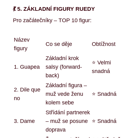
💃 5. ZÁKLADNÍ FIGURY RUEDY
Pro začátečníky – TOP 10 figur:
Název
Co se děje
Obtížnost
figury
Základní krok
⭐ Velmi
1. Guapea
salsy (forward-
snadná
back)
Základní figura –
2. Dile que
muž vede ženu
⭐ Snadná
no
kolem sebe
Střídání partnerek
3. Dame
– muž se posune
⭐ Snadná
doprava