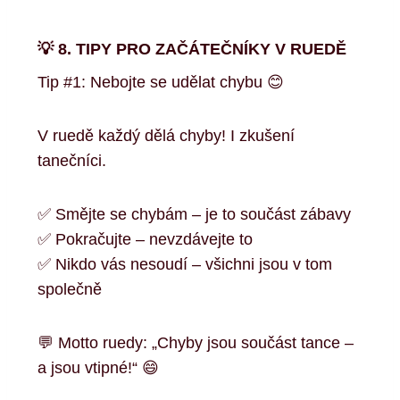
💡 8. TIPY PRO ZAČÁTEČNÍKY V RUEDĚ
Tip #1: Nebojte se udělat chybu 😊
V ruedě každý dělá chyby! I zkušení
tanečníci.
✅ Smějte se chybám – je to součást zábavy
✅ Pokračujte – nevzdávejte to
✅ Nikdo vás nesoudí – všichni jsou v tom
společně
💬 Motto ruedy: „Chyby jsou součást tance –
a jsou vtipné!“ 😄