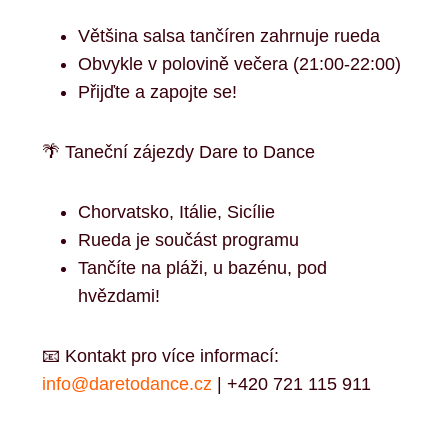
Většina salsa tančíren zahrnuje rueda
Obvykle v polovině večera (21:00-22:00)
Přijďte a zapojte se!
🌴 Taneční zájezdy Dare to Dance
Chorvatsko, Itálie, Sicílie
Rueda je součást programu
Tančíte na pláži, u bazénu, pod
hvězdami!
📧 Kontakt pro více informací:
info@daretodance.cz
| +420 721 115 911