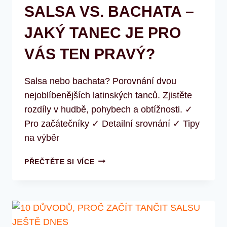
SALSA VS. BACHATA –
JAKÝ TANEC JE PRO
VÁS TEN PRAVÝ?
Salsa nebo bachata? Porovnání dvou
nejoblíbenějších latinských tanců. Zjistěte
rozdíly v hudbě, pohybech a obtížnosti. ✓
Pro začátečníky ✓ Detailní srovnání ✓ Tipy
na výběr
SALSA
PŘEČTĚTE SI VÍCE
VS.
BACHATA
–
JAKÝ
TANEC