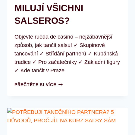
MILUJÍ VŠICHNI
SALSEROS?
Objevte rueda de casino – nejzábavnější
způsob, jak tančit salsu! ✓ Skupinové
tancování ✓ Střídání partnerů ✓ Kubánská
tradice ✓ Pro začátečníky ✓ Základní figury
✓ Kde tančit v Praze
RUEDA
PŘEČTĚTE SI VÍCE
DE
CASINO
–
CO
TO
JE
A