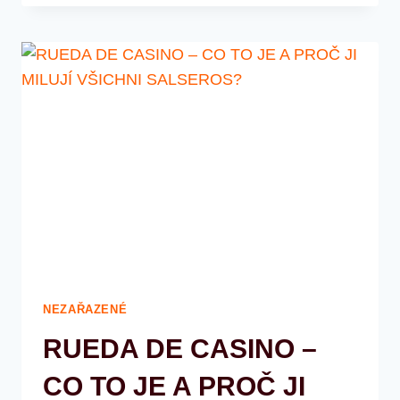
STRACH
Z
TANCOVÁNÍ:
7
TIPŮ
PRO
ZAČÍNAJÍCÍ
TANEČNÍKY
NEZAŘAZENÉ
RUEDA DE CASINO –
CO TO JE A PROČ JI