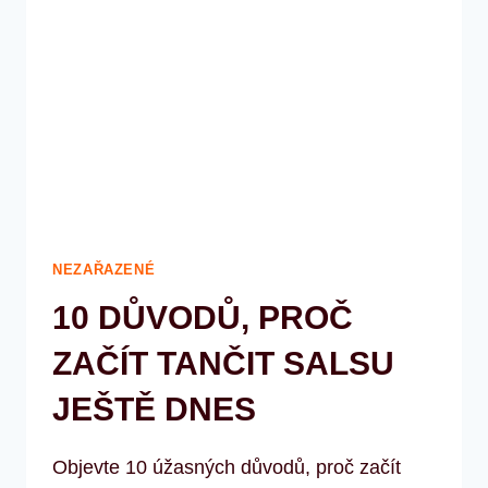
JE
PRO
VÁS
TEN
PRAVÝ?
NEZAŘAZENÉ
10 DŮVODŮ, PROČ
ZAČÍT TANČIT SALSU
JEŠTĚ DNES
Objevte 10 úžasných důvodů, proč začít