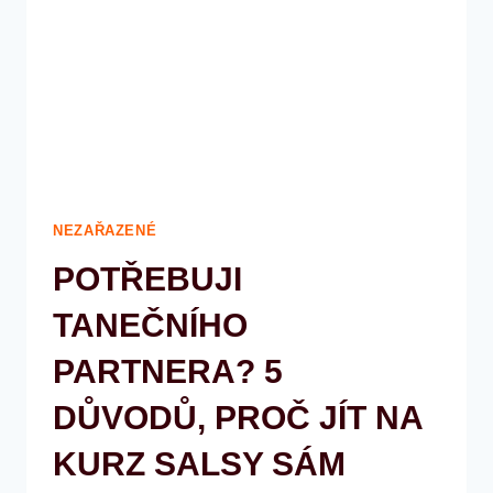
PROČ
JI
MILUJÍ
VŠICHNI
SALSEROS?
NEZAŘAZENÉ
POTŘEBUJI
TANEČNÍHO
PARTNERA? 5
DŮVODŮ, PROČ JÍT NA
KURZ SALSY SÁM