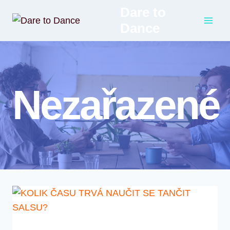
Přeskočit
Dare to
na
Dance
obsah
Nezařazené