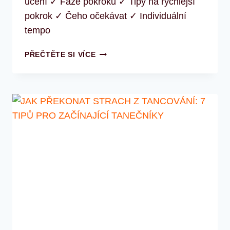
učení ✓ Fáze pokroku ✓ Tipy na rychlejší
pokrok ✓ Čeho očekávat ✓ Individuální
tempo
KOLIK
PŘEČTĚTE SI VÍCE
ČASU
TRVÁ
NAUČIT
SE
TANČIT
SALSU?