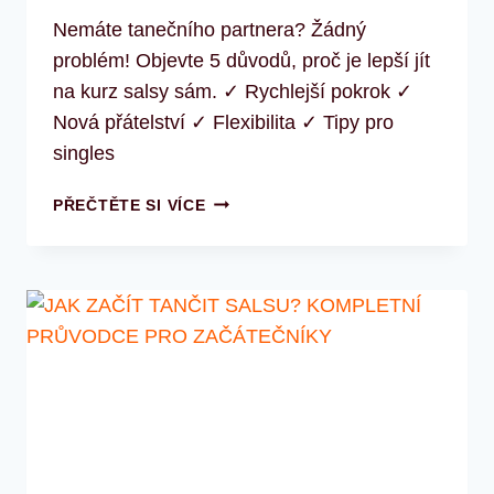
Nemáte tanečního partnera? Žádný
problém! Objevte 5 důvodů, proč je lepší jít
na kurz salsy sám. ✓ Rychlejší pokrok ✓
Nová přátelství ✓ Flexibilita ✓ Tipy pro
singles
POTŘEBUJI
PŘEČTĚTE SI VÍCE
TANEČNÍHO
PARTNERA?
5
DŮVODŮ,
PROČ
JÍT
NA
KURZ
SALSY
SÁM