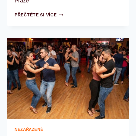
Praze
JAK
PŘEČTĚTE SI VÍCE
ZAČÍT
TANČIT
SALSU?
KOMPLETNÍ
PRŮVODCE
PRO
ZAČÁTEČNÍKY
NEZAŘAZENÉ